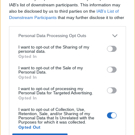
Από την αρχή του έτους, αρκετά σχολεία
IAB’s list of downstream participants. This information may
επισκέφθηκαν το εργοστάσιο εμφιάλωσης νερού της
also be disclosed by us to third parties on the
IAB’s List of
Δίρφυς ΑΕ. Κατά τη διάρκεια των επισκέψεων, οι
Downstream Participants
that may further disclose it to other
μαθητές είχαν την ευκαιρία να παρακολουθήσουν από
third parties.
κοντά τη διαδικασία εμφιάλωσης του νερού, να
γνωρίσουν τη λειτουργία των μηχανημάτων και των
Please note that this website/app uses one or more Google
Personal Data Processing Opt Outs
συστημάτων που χρησιμοποιούνται στην εμφιάλωση
services and may gather and store information including but
και στην διασφάλιση ποιότητας, αλλά και να
not limited to your visit or usage behaviour. You may click to
I want to opt-out of the Sharing of my
personal data.
κατανοήσουν την αξία του νερού για τον ανθρώπινο
grant or deny consent to Google and its third-party tags to
Opted In
οργανισμό καθώς και τον αέναο κύκλο του νερού,
use your data for below specified purposes in below Google
μέσα από σύγχρονα οπτικοακουστικά μέσα.
consent section.
I want to opt-out of the Sale of my
Personal Data.
Η εν λόγω δράση εντάσσεται στο πρόγραμμα
Opted In
εταιρικής κοινωνικής ευθύνης της Εταιρείας, το
I want to opt-out of processing my
οποίο συμβάλει ενεργά στην ενημέρωση, στην
Personal Data for Targeted Advertising.
εκπαίδευση και την ευαισθητοποίηση των νέων για
Opted In
τη σημασία του νερού και την προστασία του
περιβάλλοντος.
I want to opt-out of Collection, Use,
Retention, Sale, and/or Sharing of my
Personal Data that Is Unrelated with the
Για περισσότερες πληροφορίες:
Purposes for which it was collected.
Opted Out
Καραγκιουλέ Άννη, Σύμβουλος Γραφείου Τύπου και