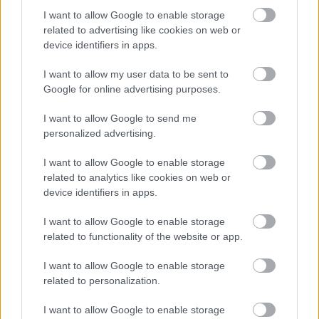
I want to allow Google to enable storage
related to advertising like cookies on web or
device identifiers in apps.
Η ΕΤΑΙΡΊΑ ΕΜΦΙΆΛΩΣΗΣ ΝΕΡΟΎ
I want to allow my user data to be sent to
ΔΊΡΦΥΣ ΑΕ ΔΙΑΚΡΊΘΗΚΕ ΣΤΑ
Google for online advertising purposes.
DIAMONDS OF THE GREEK
ECONOMY 2022
I want to allow Google to send me
personalized advertising.
Η εταιρία εμφιάλωσης νερού Δίρφυς ΑΕ
διακρίθηκε στη διοργάνωση “Diamonds of the
I want to allow Google to enable storage
Greek Economy 2022”, που
related to analytics like cookies on web or
πραγματοποιήθηκε την Τετάρτη 14 Δεκεμβρίου
device identifiers in apps.
2022, στο ξενοδοχείο Grande Bretagne. Το
βραβείο παρέλαβε ο Νίκος Σέρρας, Πρόεδρος
I want to allow Google to enable storage
και Διευθύνων Σύμβουλος της εταιρείας.
related to functionality of the website or app.
ΔΙΑΒΑΣΤΕ ΠΕΡΙΣΣΟΤΕΡΑ >>
I want to allow Google to enable storage
related to personalization.
I want to allow Google to enable storage