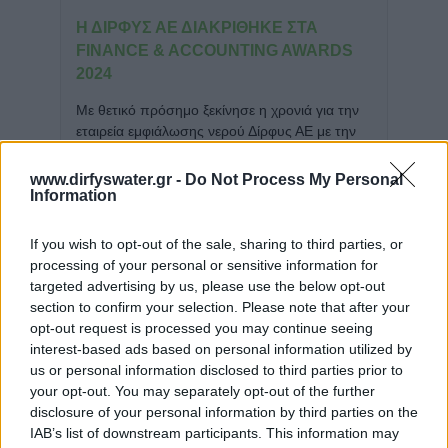
Η ΔΊΡΦΥΣ ΑΕ ΔΙΑΚΡΊΘΗΚΕ ΣΤΑ
FINANCE & ACCOUNTING AWARDS
2024
Με θετικό πρόσημο ξεκίνησε η χρονιά για την
εταιρεία εμφιάλωσης νερού Δίρφυς ΑΕ με την
διάκρισή της στα Finance & Accounting
Awards 2024.
www.dirfyswater.gr -
Do Not Process My Personal
Information
ΔΙΑΒΑΣΤΕ ΠΕΡΙΣΣΟΤΕΡΑ >>
If you wish to opt-out of the sale, sharing to third parties, or
processing of your personal or sensitive information for
targeted advertising by us, please use the below opt-out
section to confirm your selection. Please note that after your
ΔΙΆΚΡΙΣΗ ΑΠΌ ΤΟ INTERNATIONAL
opt-out request is processed you may continue seeing
TASTE INSTITUTE (ΙΤΙ) ΓΙΑ ΤΗ ΔΊΡΦΥΣ
interest-based ads based on personal information utilized by
us or personal information disclosed to third parties prior to
Η εταιρία εμφιάλωσης νερού Δίρφυς ΑΕ
your opt-out. You may separately opt-out of the further
ξεχώρισε πρόσφατα στη διοργάνωση ITI 2023
disclosure of your personal information by third parties on the
(International Taste Institute) λαμβάνοντας το
IAB’s list of downstream participants. This information may