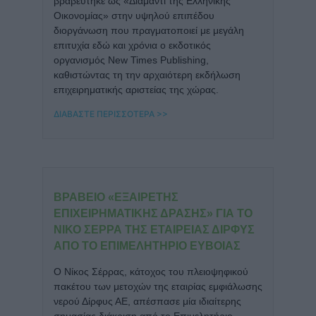
βραβεύτηκε ως «Διαμάντι της Ελληνικής
Οικονομίας» στην υψηλού επιπέδου
διοργάνωση που πραγματοποιεί με μεγάλη
επιτυχία εδώ και χρόνια ο εκδοτικός
οργανισμός New Times Publishing,
καθιστώντας τη την αρχαιότερη εκδήλωση
επιχειρηματικής αριστείας της χώρας.
ΔΙΑΒΑΣΤΕ ΠΕΡΙΣΣΟΤΕΡΑ >>
ΒΡΑΒΕΊΟ «EΞΑΊΡΕΤΗΣ
ΕΠΙΧΕΙΡΗΜΑΤΙΚΉΣ ΔΡΆΣΗΣ» ΓΙΑ ΤΟ
ΝΊΚΟ ΣΈΡΡΑ ΤΗΣ ΕΤΑΙΡΕΊΑΣ ΔΊΡΦΥΣ
ΑΠΌ ΤΟ ΕΠΙΜΕΛΗΤΉΡΙΟ ΕΎΒΟΙΑΣ
Ο Νίκος Σέρρας, κάτοχος του πλειοψηφικού
πακέτου των μετοχών της εταιρίας εμφιάλωσης
νερού Δίρφυς ΑΕ, απέσπασε μία ιδιαίτερης