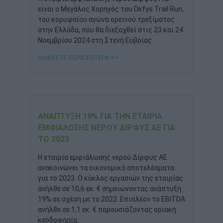
είναι ο Μεγάλος Χορηγός του Dirfys Trail Run,
του κορυφαίου αγώνα ορεινού τρεξίματος
στην Ελλάδα, που θα διεξαχθεί στις 23 και 24
Νοεμβρίου 2024 στη Στενή Ευβοίας.
ΔΙΑΒΑΣΤΕ ΠΕΡΙΣΣΟΤΕΡΑ >>
ΑΝΆΠΤΥΞΗ 19% ΓΙΑ ΤΗΝ ΕΤΑΙΡΊΑ
ΕΜΦΙΆΛΩΣΗΣ ΝΕΡΟΎ ΔΊΡΦΥΣ ΑΕ ΓΙΑ
ΤΟ 2023
Η εταιρία εμφιάλωσης νερού Δίρφυς ΑΕ
ανακοινώνει τα οικονομικά αποτελέσματα
για το 2023. Ο κύκλος εργασιών της εταιρίας
ανήλθε σε 10,6 εκ. € σημειώνοντας ανάπτυξη
19% σε σχέση με το 2022. Επιπλέον το EBITDA
ανήλθε σε 1,1 εκ. € παρουσιάζοντας οριακή
κερδοφορία.