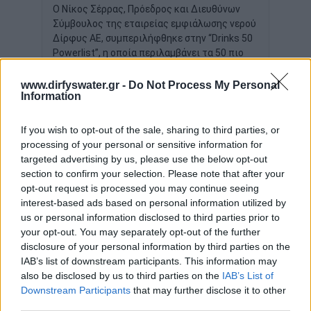
Ο Νίκος Σέρρας, Πρόεδρος και Διευθύνων
Σύμβουλος της εταιρείας εμφιάλωσης νερού
Δίρφυς ΑΕ, συμπεριλήφθηκε στην “Drinks 50
Powerlist”, η οποία περιλαμβάνει τα 50 πιο
επιδραστικά στελέχη που ξεχωρίζουν για τη
στρατηγική τους σκέψη, την καινοτομία και
www.dirfyswater.gr -
Do Not Process My Personal
Information
τη συμβολή τους στην ανάπτυξη του κλάδου.
ΔΙΑΒΑΣΤΕ ΠΕΡΙΣΣΟΤΕΡΑ >>
If you wish to opt-out of the sale, sharing to third parties, or
processing of your personal or sensitive information for
targeted advertising by us, please use the below opt-out
section to confirm your selection. Please note that after your
opt-out request is processed you may continue seeing
Η ΔΊΡΦΥΣ ΣΤΗΡΊΖΕΙ ΠΡΩΤΟΒΟΥΛΊΕΣ
interest-based ads based on personal information utilized by
us or personal information disclosed to third parties prior to
ΕΝΗΜΈΡΩΣΗΣ ΚΑΙ ΕΚΠΑΊΔΕΥΣΗΣ ΤΩΝ
your opt-out. You may separately opt-out of the further
ΝΈΩΝ ΓΙΑ ΤΗΝ ΕΜΦΙΆΛΩΣΗ ΤΟΥ
disclosure of your personal information by third parties on the
ΝΕΡΟΎ
IAB’s list of downstream participants. This information may
also be disclosed by us to third parties on the
IAB’s List of
Η εταιρεία εμφιάλωσης νερού Δίρφυς,
Downstream Participants
that may further disclose it to other
αναγνωρίζοντας τη σημασία της
third parties.
εκπαίδευσης της νέας γενιάς, έχει αναλάβει