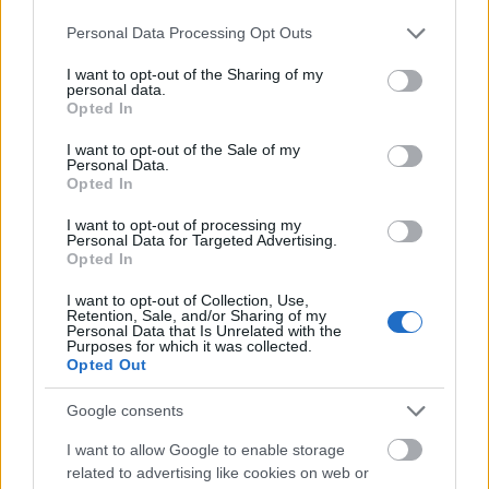
το 2025 μία σειρά από εκπαιδευτικές
Please note that this website/app uses one or more Google
Personal Data Processing Opt Outs
δράσεις, προσφέροντας τη δυνατότητα σε
services and may gather and store information including but
σχολεία της ευρύτερης περιοχής να
not limited to your visit or usage behaviour. You may click to
I want to opt-out of the Sharing of my
επισκεφτούν τις εγκαταστάσεις της.
personal data.
grant or deny consent to Google and its third-party tags to
Opted In
use your data for below specified purposes in below Google
ΔΙΑΒΑΣΤΕ ΠΕΡΙΣΣΟΤΕΡΑ >>
consent section.
I want to opt-out of the Sale of my
Personal Data.
Opted In
I want to opt-out of processing my
Personal Data for Targeted Advertising.
Η ΔΊΡΦΥΣ Α.Ε. ΥΠΟΔΈΧΕΤΑΙ ΝΈΟ
Opted In
ΕΜΠΟΡΙΚΌ ΔΙΕΥΘΥΝΤΉ ΜΕ ΠΟΛΥΕΤΉ
ΕΜΠΕΙΡΊΑ ΣΤΟΝ ΚΛΆΔΟ ΤΩΝ ΠΟΤΏΝ
I want to opt-out of Collection, Use,
Retention, Sale, and/or Sharing of my
Personal Data that Is Unrelated with the
Η Δίρφυς Α.Ε., μια δυναμικά εξελισσόμενη
Purposes for which it was collected.
εταιρεία στον κλάδο της εμφιάλωσης νερού
Opted Out
στην Ελλάδα, ανακοινώνει την ένταξη του
Κωνσταντίνου Τζανετή στη θέση του
Google consents
Εμπορικού Διευθυντή.
I want to allow Google to enable storage
ΔΙΑΒΑΣΤΕ ΠΕΡΙΣΣΟΤΕΡΑ >>
related to advertising like cookies on web or