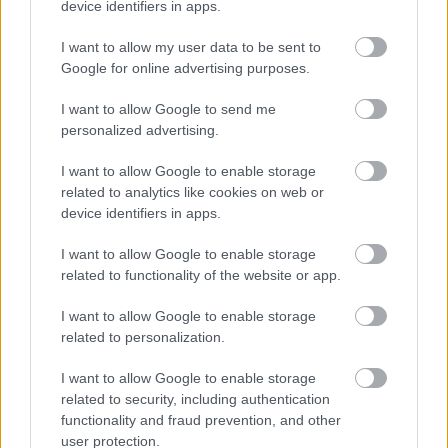
device identifiers in apps.
I want to allow my user data to be sent to
Google for online advertising purposes.
ΣΤΟ ΔΙΕΘΝΈΣ ΠΡΟΣΚΉΝΙΟ ΤΟ ΝΕΡΌ
I want to allow Google to send me
ΔΊΡΦΥΣ ΜΈΣΑ ΑΠΌ ΙΑΤΡΙΚΉ ΈΡΕΥΝΑ
personalized advertising.
Με αφορμή το αυξημένο ενδιαφέρον που
I want to allow Google to enable storage
καταγράφεται εκ νέου στο δημόσιο διάλογο
related to analytics like cookies on web or
γύρω από την θετική επίδραση του νερού
device identifiers in apps.
στην υγεία του ανθρώπου, η ΔΙΡΦΥΣ Α.Ε.
επαναφέρει στο προσκήνιο μια πιλοτική
I want to allow Google to enable storage
επιστημονική μελέτη του 2019, η οποία
related to functionality of the website or app.
εξακολουθεί να αποτελεί αντικείμενο
αναφοράς σε ελληνικά και διεθνή μέσα.
I want to allow Google to enable storage
related to personalization.
ΔΙΑΒΑΣΤΕ ΠΕΡΙΣΣΟΤΕΡΑ >>
I want to allow Google to enable storage
related to security, including authentication
functionality and fraud prevention, and other
user protection.