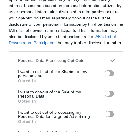
Χρησιμοποιούμε μόνο Google Analytics Cookies, τα οποία δίνουν
στη μηχανή αναζήτησης ανώνυμες πληροφορίες για την πλοήγησή
interest-based ads based on personal information utilized by
σας στο website μας. Οι πληροφορίες αυτές μας επιτρέπουν να
us or personal information disclosed to third parties prior to
κατανοήσουμε καλύτερα τους επισκέπτες μας και να βελτιώσουμε
your opt-out. You may separately opt-out of the further
το website μας. Οι πληροφορίες είναι ανώνυμες και αφορούν τον
disclosure of your personal information by third parties on the
αριθμό των επισκεπτών στο website, τη διάρκεια της επίσκεψής
IAB’s list of downstream participants. This information may
τους, πόσες σελίδες επισκέφτηκαν κλπ.
also be disclosed by us to third parties on the
IAB’s List of
Περισσότερες πληροφορίες για τα cookies: developers.google 3.
Downstream Participants
that may further disclose it to other
third parties.
Πώς μπορώ να ελέγξω τα cookies;
Please note that this website/app uses one or more Google
Personal Data Processing Opt Outs
Αν θέλετε να αφαιρέσετε εντελώς ή να απενεργοποιήσετε τα
services and may gather and store information including but
cookies, μπορείτε να το κάνετε εύκολα μέσω του προγράμματος
not limited to your visit or usage behaviour. You may click to
I want to opt-out of the Sharing of my
πλοήγησης που χρησιμοποιείτε (Google Chrome, Mozilla etc). Η
personal data.
grant or deny consent to Google and its third-party tags to
ακριβής διαδικασία ορίζεται από το εκάστοτε πρόγραμμα,
Opted In
επομένως ανατρέξτε στις ρυθμίσεις του για περισσότερες
use your data for below specified purposes in below Google
λεπτομέρειες. Επίσης, μπορείτε να βρείτε πληροφορίες
consent section.
I want to opt-out of the Sale of my
εδώ:
aboutcookies.org
This website uses only Google Analytics
Personal Data.
Cookies, which provide the search engine with anonymous
Opted In
information regarding your experience on our website.
I want to opt-out of processing my
COOKIES POLICY
Personal Data for Targeted Advertising.
Opted In
What are cookies? ‍