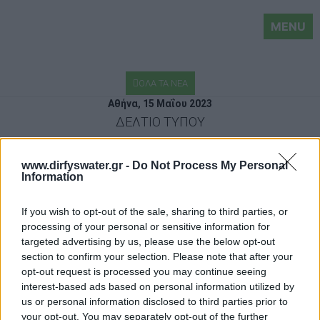
MENU
ΟΛΑ ΤΑ ΝΕΑ
Αθήνα, 15 Μαΐου 2023
ΔΕΛΤΙΟ ΤΥΠΟΥ
ΕΠΊΣΚΕΨΗ ΤΟΥ ΥΦΥΠΟΥΡΓΟΎ
www.dirfyswater.gr -
Do Not Process My Personal
ΑΓΡΟΤΙΚΉΣ ΑΝΆΠΤΥΞΗΣ, ΣΊΜΟΥ
Information
ΚΕΔΊΚΟΓΛΟΥ, ΣΤΟ ΕΡΓΟΣΤΆΣΙΟ ΤΗΣ
ΔΊΡΦΥΣ ΣΤΗΝ ΕΎΒΟΙΑ
If you wish to opt-out of the sale, sharing to third parties, or
processing of your personal or sensitive information for
Την Παρασκευή 12 Μαΐου πραγματοποιήθηκε
targeted advertising by us, please use the below opt-out
επίσκεψη του Υφυπουργού Αγροτικής Ανάπτυξης κ.
section to confirm your selection. Please note that after your
Σίμου Κεδίκογλου στο εργοστάσιο της εταιρείας
opt-out request is processed you may continue seeing
εμφιάλωσης νερού
Δίρφυς ΑΕ
στην Στενή Ευβοίας.
interest-based ads based on personal information utilized by
Υπήρξε συζήτηση του κ. Κεδίκογλου με την Διοίκηση
us or personal information disclosed to third parties prior to
της Εταιρείας, η οποία και τον ευχαρίστησε για το
your opt-out. You may separately opt-out of the further