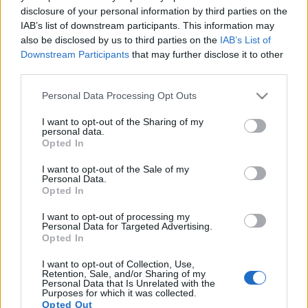
ενδιαφέρον του καθώς και την διαχρονική του
disclosure of your personal information by third parties on the
στήριξη στην
Δίρφυς ΑΕ
.
IAB’s list of downstream participants. This information may
also be disclosed by us to third parties on the
IAB’s List of
Τέλος, υπήρξε επίσκεψη του Υφυπουργού στους
Downstream Participants
that may further disclose it to other
χώρους της παραγωγής και συζήτηση με τους
third parties.
εργαζόμενους της Εταιρείας.
Please note that this website/app uses one or more Google
Personal Data Processing Opt Outs
Λίγα λόγια για την εταιρία:
services and may gather and store information including but
Η εταιρεία εμφιάλωσης Δίρφυς ΑΕ με έδρα παραγωγής
not limited to your visit or usage behaviour. You may click to
I want to opt-out of the Sharing of my
στη Στενή Ευβοίας, δραστηριοποιείται και
personal data.
grant or deny consent to Google and its third-party tags to
Opted In
αναπτύσσεται εξελικτικά στην αγορά του πόσιμου
use your data for below specified purposes in below Google
νερού από το 1975, εισερχόμενη εκ νέου δυναμικά με
consent section.
I want to opt-out of the Sale of my
ανανεωμένη εταιρική υποδομή και ενισχυμένη
Personal Data.
επιστημονική ομάδα στα ράφια εντός και εκτός
Opted In
συνόρων το 2010. Με την κατασκευή της
υπερσύγχρονης, πλήρως εξοπλισμένης με μηχανήματα
I want to opt-out of processing my
Personal Data for Targeted Advertising.
υψηλής τεχνολογίας νέας μονάδας, καθώς και τη
Opted In
στελέχωσή της με πλήρες εργαστηριακό κέντρο
ελέγχου, η εταιρεία εστιάζει στην υψηλή ποιότητα και
I want to opt-out of Collection, Use,
Retention, Sale, and/or Sharing of my
τα επιμέρους στοιχεία διαφοροποίησης της σύστασης
Personal Data that Is Unrelated with the
του τελικού προϊόντος, που το καθιστά ιδανικό για τη
Purposes for which it was collected.
διατήρηση της καλής υγείας. Επενδύοντας σε
Opted Out