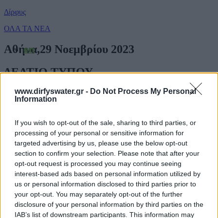
Δίρφυς
ΟΛΑ ΤΑ ΝΕΑ
Αθήνα,29 Νοεμβρίου 2023
en
ΔΕΛΤΙΟ ΤΥΠΟΥ
Envelope
www.dirfyswater.gr -
Do Not Process My Personal
Η Δίρφυς χορηγός της ΠΑΝΑΧΑΪΚΗΣ
Information
Facebook
για την αγωνιστική σεζόν 2023-2024
If you wish to opt-out of the sale, sharing to third parties, or
Instagram
Η εταιρεία εμφιάλωσης νερού Δίρφυς ΑΕ αποτελεί χορηγό της
processing of your personal or sensitive information for
ιστορικής ομάδας ποδοσφαίρου, ΠΑΝΑΧΑΪΚΗΣ, για την
targeted advertising by us, please use the below opt-out
αγωνιστική περίοδο 2023-2024, στηρίζοντας το δημοφιλές άθλημα
Youtube
section to confirm your selection. Please note that after your
του ποδοσφαίρου.
opt-out request is processed you may continue seeing
Ειδικότερα η Δίρφυς, προσφέρει στους παίκτες της ομάδας την
interest-based ads based on personal information utilized by
απαιτούμενη ενυδάτωση αποτελώντας «σύμμαχό» τους στις
us or personal information disclosed to third parties prior to
προπονήσεις και στα παιχνίδια τους. Βρισκόμενη στο πλευρό των
MENU
your opt-out. You may separately opt-out of the further
παικτών και της διοίκησης, η εταιρεία συμβάλλει με τις δικές της
disclosure of your personal information by third parties on the
δυνάμεις στην καλή αγωνιστική απόδοση της ΠΑΝΑΧΑΪΚΗΣ.
IAB’s list of downstream participants. This information may