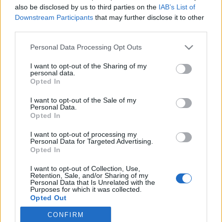
Με την έναρξη της χορηγικής αυτής συνεργασίας η Δίρφυς
also be disclosed by us to third parties on the
IAB’s List of
επιδιώκει την ανάπτυξη και προώθηση του «ευ αγωνίζεσθαι»,
Downstream Participants
that may further disclose it to other
αναγνωρίζοντας την αξία του αθλητισμού ως παράγοντα ανάπτυξης
third parties.
της τοπικής κοινωνίας.
Please note that this website/app uses one or more Google
Personal Data Processing Opt Outs
This website uses cookies to ensure you get the best experience on
services and may gather and store information including but
our website.
Learn more
OK
not limited to your visit or usage behaviour. You may click to
I want to opt-out of the Sharing of my
personal data.
grant or deny consent to Google and its third-party tags to
Opted In
use your data for below specified purposes in below Google
consent section.
I want to opt-out of the Sale of my
Personal Data.
Opted In
I want to opt-out of processing my
Personal Data for Targeted Advertising.
Opted In
I want to opt-out of Collection, Use,
Retention, Sale, and/or Sharing of my
Personal Data that Is Unrelated with the
Purposes for which it was collected.
Opted Out
CONFIRM
Google consents