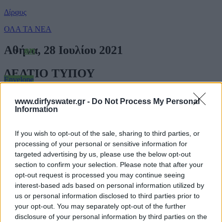
Δίρφυς
ΟΛΑ ΤΑ ΝΕΑ
Αθήνα, 28 Ιουλίου 2021
en
ΔΕΛΤΙΟ ΤΥΠΟΥ
Envelope
Χορηγία της Δίρφυς στον Οργανισμό
www.dirfyswater.gr -
Do Not Process My Personal
Facebook
«Διαβάζω για τους άλλους»
Information
Instagram
Η Δίρφυς γίνεται αρωγός του Οργανισμού «Διαβάζω για τους
If you wish to opt-out of the sale, sharing to third parties, or
άλλους» σε μια δράση που δεν αποτελεί μόνο Ενέργεια Εταιρικής
processing of your personal or sensitive information for
Κοινωνικής Ευθύνης, αλλά αναδεικνύει τη σημασία του
Youtube
targeted advertising by us, please use the below opt-out
εθελοντισμού στη βελτίωση του βιοτικού επιπέδου των
section to confirm your selection. Please note that after your
συμπολιτών μας.
opt-out request is processed you may continue seeing
Ειδικότερα, ο Οργανισμός «Διαβάζω για τους άλλους» που
interest-based ads based on personal information utilized by
δραστηριοποιείται από το 2015, έχει ως πρωταρχικό στόχο την
MENU
us or personal information disclosed to third parties prior to
ισότιμη πρόσβαση όλων στη γνώση και τη μάθηση και για αυτό
your opt-out. You may separately opt-out of the further
έχει αναλάβει τον εμπλουτισμό της βιβλιοθήκης των τυφλών μέσω
disclosure of your personal information by third parties on the
της ηχογράφησης βιβλίων από εθελοντές αναγνώστες. Στο πλαίσιο